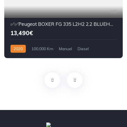
5
✅️✅️Peugeot BOXER FG 335 L2H2 2.2 BLUEHDI S&S 120CH
13,490€
2020
100,000 Km
Manuel
Diesel