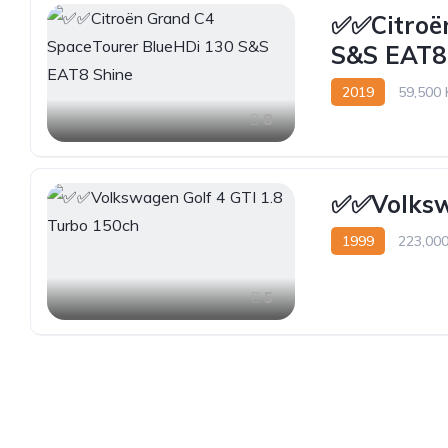
✅️✅️Citro
S&S EAT8
2019
59,500
8
✅️✅️Volks
1999
223,00
5