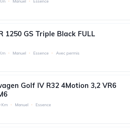
 Km
Manuel
Essence
 1250 GS Triple Black FULL
 Km
Manuel
Essence
Avec permis
wagen Golf IV R32 4Motion 3,2 VR6
M6
0 Km
Manuel
Essence