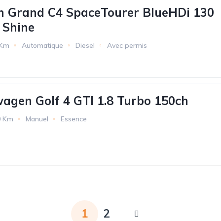
ën Grand C4 SpaceTourer BlueHDi 130
 Shine
 Km
Automatique
Diesel
Avec permis
wagen Golf 4 GTI 1.8 Turbo 150ch
0 Km
Manuel
Essence
1
2