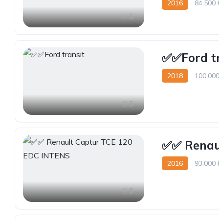
2016
84,500
5
✅✅Ford tr
2018
100,00
5
✅️✅️ Rena
2016
93,000
5