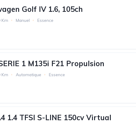
gen Golf IV 1.6, 105ch
0 Km
Manuel
Essence
RIE 1 M135i F21 Propulsion
0 Km
Automatique
Essence
 1.4 TFSI S-LINE 150cv Virtual