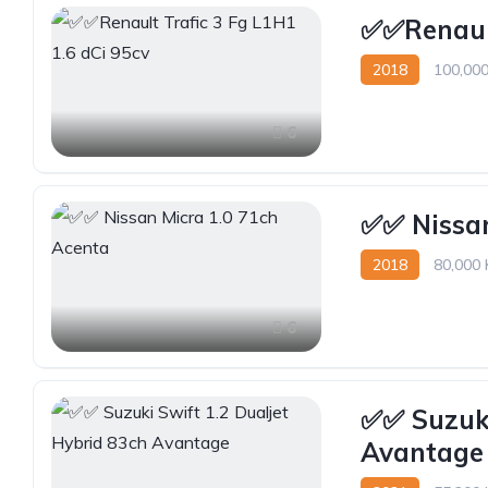
✅️✅️Renaul
2018
100,00
6
✅✅ Nissan
2018
80,000
6
✅️✅ Suzuk
Avantage