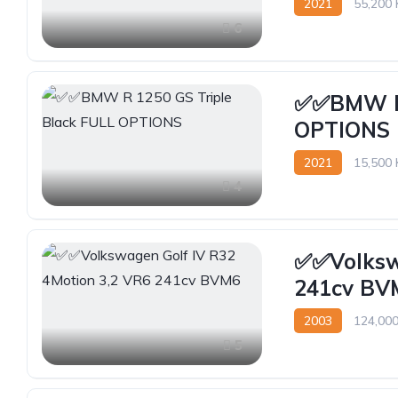
2021
55,200
6
✅️✅️BMW R
OPTIONS
2021
15,500
4
✅️✅️Volks
241cv BV
2003
124,00
5