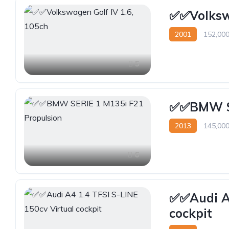
✅✅Volkswa
2001
152,00
5
✅✅BMW SE
2013
145,00
6
✅✅Audi A4
cockpit