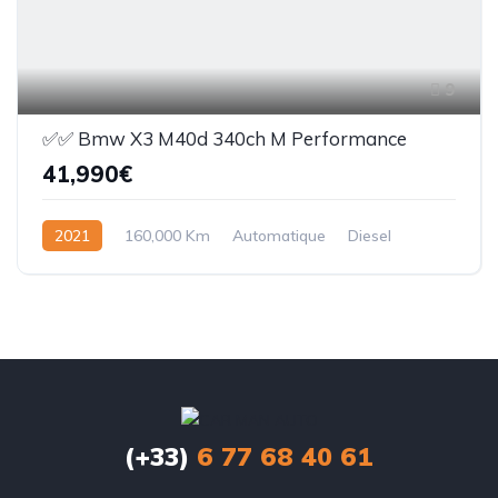
9
✅️✅️ Bmw X3 M40d 340ch M Performance
41,990€
2021
160,000 Km
Automatique
Diesel
Avec permis
(+33)
6 77 68 40 61