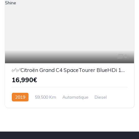
8
✅️✅️Citroën Grand C4 SpaceTourer BlueHDi 130 S&S EAT8 Shine
16,990€
2019
59,500 Km
Automatique
Diesel
Avec permis