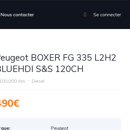
Nous contacter
Se connecter
Peugeot BOXER FG 335 L2H2
 BLUEHDI S&S 120CH
100,000 Km
Diesel
490€
que:
Peugeot