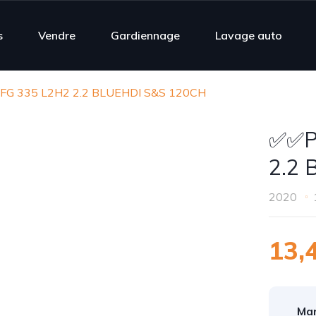
s
Vendre
Gardiennage
Lavage auto
 FG 335 L2H2 2.2 BLUEHDI S&S 120CH
✅️✅️
2.2
2020
13,
Mar