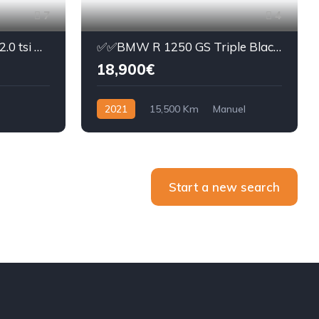
7
4
✅️✅️Volkswagen Golf 7R 2.0 tsi DSG6 , 300ch 4 Motion , Echappement à clapet
✅️✅️BMW R 1250 GS Triple Black FULL OPTIONS
18,900€
2021
15,500 Km
Manuel
Essence
Avec permis
Start a new search