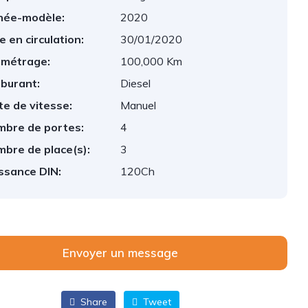
née-modèle:
2020
e en circulation:
30/01/2020
ométrage:
100,000 Km
burant:
Diesel
te de vitesse:
Manuel
bre de portes:
4
bre de place(s):
3
ssance DIN:
120Ch
Envoyer un message
Share
Tweet