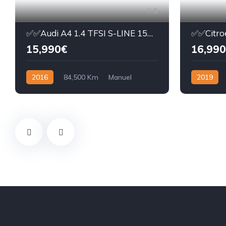
5
✅✅Audi A4 1.4 TFSI S-LINE 150cv Virtual cockpit
15,990€
16,990
2016
84,500 Km
Manuel
2019
Essence
Automatiq
Avec perm