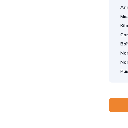
An
Mis
Kil
Car
Boî
Nom
Nom
1
/
5
Pui