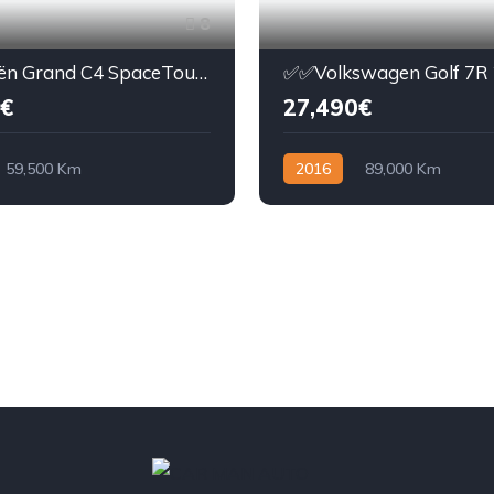
8
✅️✅️Citroën Grand C4 SpaceTourer BlueHDi 130 S&S EAT8 Shine
€
27,490€
59,500 Km
2016
89,000 Km
ue
Diesel
is