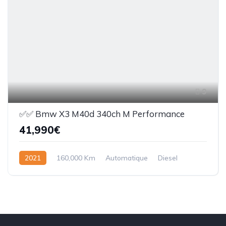
9
✅️✅️ Bmw X3 M40d 340ch M Performance
41,990€
2021
160,000 Km
Automatique
Diesel
Avec permis