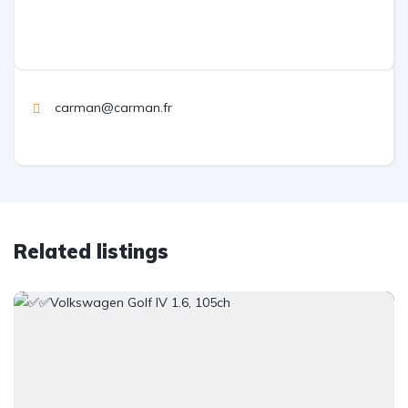
carman@carman.fr
Related listings