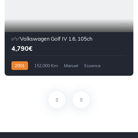
5
✅✅Volkswagen Golf IV 1.6, 105ch
4,790€
2001
152,000 Km
Manuel
Essence